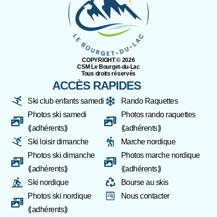
COPYRIGHT ©️ 2026
CSM Le Bourget-du-Lac
Tous droits réservés
ACCÈS RAPIDES
Ski club enfants samedi
Rando Raquettes
Photos ski samedi
Photos rando raquettes
⟪adhérents⟫
⟪adhérents⟫
Ski loisir dimanche
Marche nordique
Photos ski dimanche
Photos marche nordique
⟪adhérents⟫
⟪adhérents⟫
Ski nordique
Bourse au skis
Photos ski nordique
Nous contacter
⟪adhérents⟫