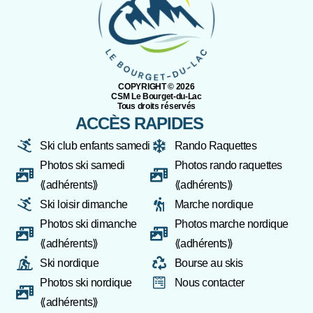
COPYRIGHT ©️ 2026
CSM Le Bourget-du-Lac
Tous droits réservés
ACCÈS RAPIDES
Ski club enfants samedi
Rando Raquettes
Photos ski samedi
Photos rando raquettes
⟪adhérents⟫
⟪adhérents⟫
Ski loisir dimanche
Marche nordique
Photos ski dimanche
Photos marche nordique
⟪adhérents⟫
⟪adhérents⟫
Ski nordique
Bourse au skis
Photos ski nordique
Nous contacter
⟪adhérents⟫